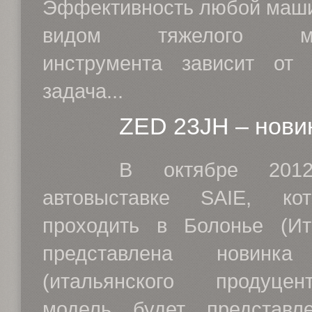
Эффективность любой маш
видом тяжелого меха
инструмента зависит от 
задача...
ZED 23JH – нови
В октябре 201
автовыставке SAIE, ко
проходить в Болонье (Ит
представлена новин
(итальянского продуце
модель будет представл