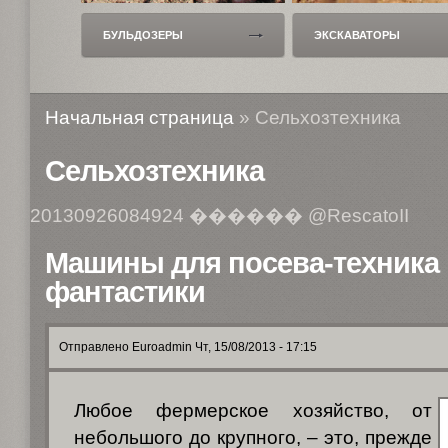
ЛЬДОЗЕРЫ
ЭКСКАВАТОРЫ
ПОГРУ
Начальная страница
» Сельхозтехника
Сельхозтехника
20130926084924
������ @RescatoII
Машины для посева-техника 
фантастики
Отправлено Euroadmin Чт, 15/08/2013 - 17:15
Любое фермерское хозяйство, от
небольшого до крупного, – это, прежде