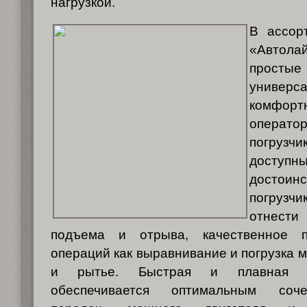
нагрузкой.
В ассор
«Автола
простые
унив
комфорт
операт
погруз
доступн
достоин
погрузч
отнести
подъема и отрыва, качественное п
операций как выравнивание и погрузка 
и рытье. Быстрая и плавная 
обеспечивается оптимальным соч